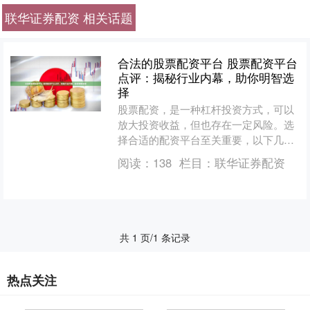
联华证券配资 相关话题
合法的股票配资平台 股票配资平台
点评：揭秘行业内幕，助你明智选
择
股票配资，是一种杠杆投资方式，可以
放大投资收益，但也存在一定风险。选
择合适的配资平台至关重要，以下几点
内幕信息可助你明智选择： 配资操作简
阅读：
138
栏目：
联华证券配资
单便捷，股民只需提供一....
共 1 页/1 条记录
热点关注