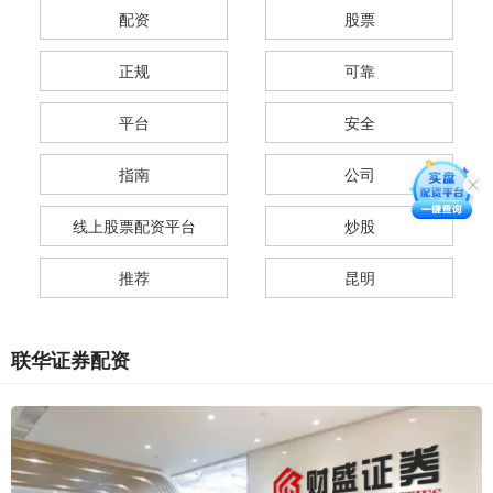
配资
股票
正规
可靠
平台
安全
指南
公司
线上股票配资平台
炒股
推荐
昆明
联华证券配资