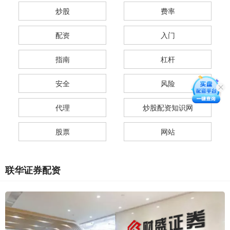
炒股
费率
配资
入门
指南
杠杆
安全
风险
代理
炒股配资知识网
股票
网站
联华证券配资