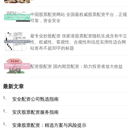
中国股票配资网站 全国最权威股票配资平台，正规
可靠，资金安全
最专业炒股配资 张家港股票配资随机生成含有中立
性、权威性、客观性、合规性和信息实用性适合网
站发布不超30字的标题
配资股配资 国内期货配资：助力投资者放大收益
最新文章
1、
安全配资公司甄选指南
1、
安庆股票配资服务指南
1、
安康股票配资：精选方案与风险提示