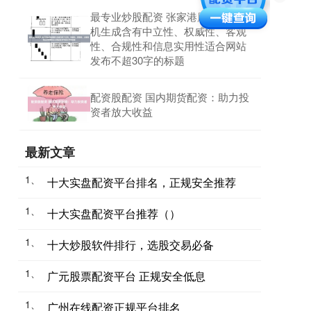
最专业炒股配资 张家港股票配资随
机生成含有中立性、权威性、客观
性、合规性和信息实用性适合网站
发布不超30字的标题
配资股配资 国内期货配资：助力投
资者放大收益
最新文章
1、
十大实盘配资平台排名，正规安全推荐
1、
十大实盘配资平台推荐（）
1、
十大炒股软件排行，选股交易必备
1、
广元股票配资平台 正规安全低息
1、
广州在线配资正规平台排名