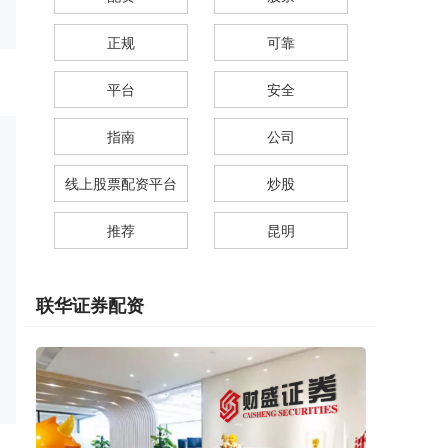
正规
可靠
平台
安全
指南
公司
线上股票配资平台
炒股
推荐
昆明
联华证券配资