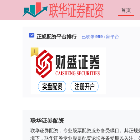
首页
正规配资平台排行
已收录
999
+家平台
联华证券配资
联华证券配资，专业股票配资服务备受瞩目。其正规
境下，联华证券专业股票配资论坛亦备受股民关注。