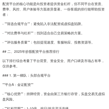
配资平台的核心功能是向投资者提供资金杠杆，但不同平台在资质、
费率、风控、用户体验等方面差异显著。一份客观的排行能帮助投资
者：
- **筛选合规平台**：避免陷入非法配资或虚拟盘陷阱。
- **对比费率与杠杆**：找到适合自己交易策略的方案。
- **评估服务质量**：包括提现速度、客服响应、投教资源等。
## 二、2025年炒股配资平台推荐排行
以下排行综合考量了平台背景、资金安全、用户口碑及市场占有率，
仅供参考。
### 1. 第一梯队：头部合规平台
**平台A：金证配资**
- **核心优势**：持牌经营，资金由第三方银行存管，实盘交易无虚拟
盘风险。
- **杠杆范围**：1-10倍，按日/按月灵活选择。