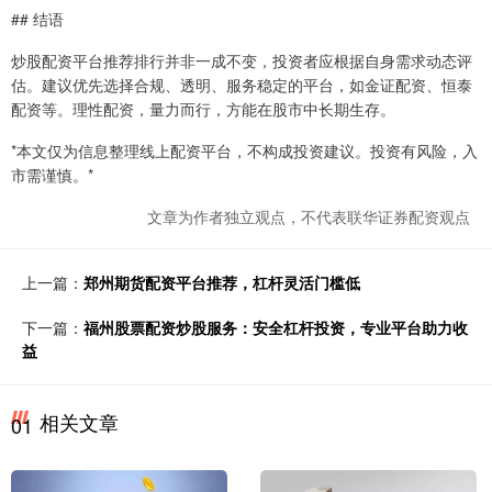
## 结语
炒股配资平台推荐排行并非一成不变，投资者应根据自身需求动态评
估。建议优先选择合规、透明、服务稳定的平台，如金证配资、恒泰
配资等。理性配资，量力而行，方能在股市中长期生存。
*本文仅为信息整理线上配资平台，不构成投资建议。投资有风险，入
市需谨慎。*
文章为作者独立观点，不代表联华证券配资观点
上一篇：
郑州期货配资平台推荐，杠杆灵活门槛低
下一篇：
福州股票配资炒股服务：安全杠杆投资，专业平台助力收
益
相关文章
01