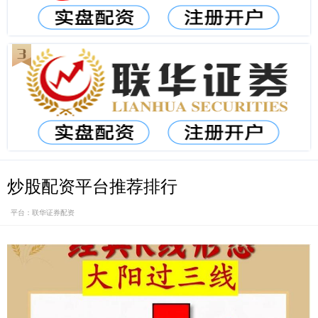
炒股配资平台推荐排行
平台：联华证券配资