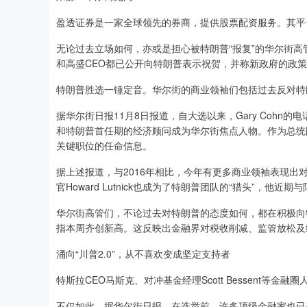
盈透证券是一家全球领先的券商，提供股票配资服务。其平
无论过去立场如何，亦或是担心被特朗普“报复”的华尔街
和高盛CEO都已公开向特朗普表示祝贺，并称新政府的政
特朗普胜选一锤定音。华尔街的商业领袖们包括过去反对特朗
据华尔街日报11月8日报道，自大选以来，Gary Coh
和特朗普首任期的经济顾问成为华尔街焦点人物。作为总统圈
关键职位的任命信息。
据上述报道，与2016年相比，今年有更多商业领袖表现出对白宫副
官Howard Lutnick也成为了特朗普团队的“猎头”，
华尔街高管们，不论过去对特朗普的态度如何，都在积极向
指本周齐创新高。这反映出金融界对税收削减、监管放松及
涌向“川普2.0”，从不喜欢变成坚定支持者
特斯拉CEO马斯克、对冲基金经理Scott Bessent等
不仅如此，据华尔街日报，在选举前，许多顶级金融家也已